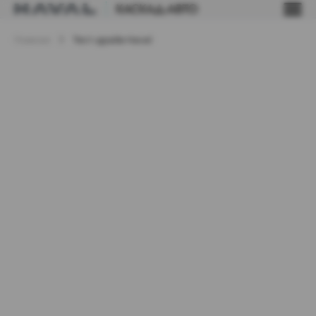
Главная
Тест-драйв Haval
Тест-драйв
Пройдите тест драйв Haval и
ощутите все преимущества
Записаться