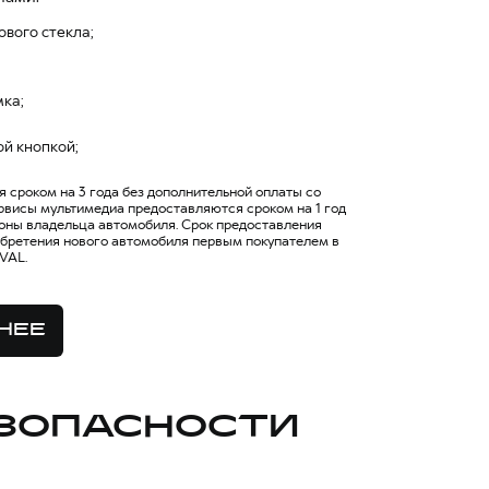
ового стекла;
;
мка;
ой кнопкой;
сроком на 3 года без дополнительной оплаты со
рвисы мультимедиа предоставляются сроком на 1 год
роны владельца автомобиля. Срок предоставления
обретения нового автомобиля первым покупателем в
VAL.
НЕЕ
ЗОПАСНОСТИ