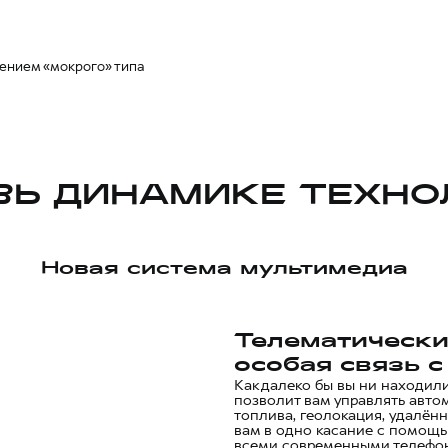
лением «мокрого» типа
ВЬ ДИНАМИКЕ ТЕХНО
Новая система мультимедиа
Телематически
особая связь 
Как далеко бы вы ни находи
позволит вам управлять авто
топлива, геолокация, удалённ
вам в одно касание с помощ
всеми современными телефо