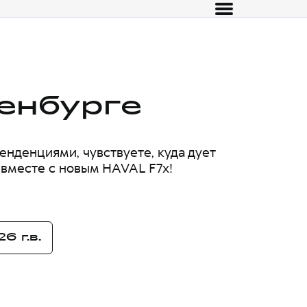
енбурге
енденциями, чувствуете, куда дует 
в вместе с новым HAVAL F7x!
 г.в.