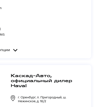
n
)
PMS
опции
цвет решетка радиатора, колпаки зеркал заднего
ширители колесных арок, юбка, спойлер
Каскад-Авто,
официальный дилер
нтикоррозийный хром
Haval
г. Оренбург, п. Пригородный, ш.
Нежинское, д. 18/2