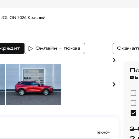
l JOLION 2026 Красный
 кредит
Онлайн - показ
Скачат
П
вы
2
Техно+