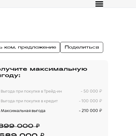
ь ком. предложение
Поделиться
олучите максимальную
году:
- 50 000
Выгода при покупке в Трейд-ин
₽
- 100 000
Выгода при покупке в кредит
₽
- 210 000
Максимальная выгода
₽
₽
 899 000
₽