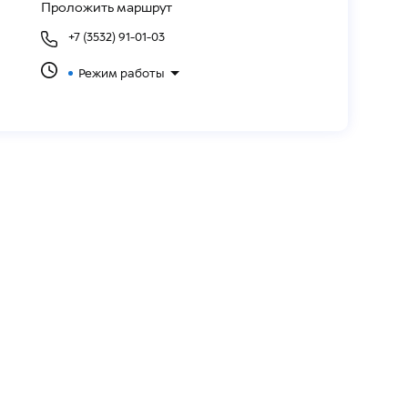
Проложить маршрут
+7 (3532) 91-01-03
еля в 6 направлениях
жира в 4 направлениях
Режим работы
рей, торпедо) (опционально)
педо) (опционально)
ырьках водителя и пассажира
елением
шкой на центральном тоннеле
 пассажиров
ерфорацией
ожностью выбора цветов (до 64 цветов)
риборной панели
днего вида