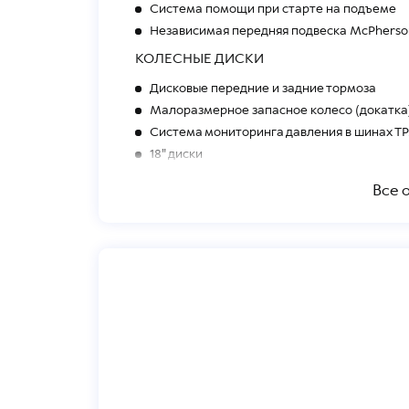
Система помощи при старте на подъеме
Независимая передняя подвеска McPherso
КОЛЕСНЫЕ ДИСКИ
Дисковые передние и задние тормоза
Малоразмерное запасное колесо (докатка
Система мониторинга давления в шинах T
18" диски
ЭКСТЕРЬЕР
Все 
Внедорожный пакет: окрашенные в черный 
вида, пластиковые накладки бампера, рас
Окрашенные в цвет кузова ручки дверей
Укороченная антенна “акулий плавник”
Панорамная стеклянная крыша с люком
Хромированная окантовка окон дверей, а
Тонированные стекла (задние)
СИДЕНЬЯ
Подогрев передних сидений