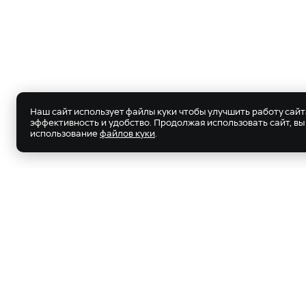
Система выбора режима движения (standard,
Передние датчики парковки
Ассистент выезда с парковки RCTM (систе
при движении задним ходом)
Камера кругового обзора 360, с симуляци
Система автономной автоматической пар
Проекционный дисплей с регулировкой выс
Наш сайт использует файлы куки чтобы улучшить работу сайт
эффективность и удобство. Продолжая использовать сайт, вы
Адаптивный круиз-контроль ACC с функцие
использование
файлов куки
.
предупреждения о столкновении FCW, фун
системой распознавания знаков/пешеходо
LKAS ассистент сохранения и LCK удержан
слепых зон BSI
Система мониторинга движения в попереч
предупреждения столкновения сзади RCW
БЕЗОПАСНОСТЬ
МОДЕЛИ CITY
МОДЕ
Системы стабилизации движения: Антибло
система контроля курсовой устойчивости 
JOLION
НОВЫЙ
усилий EBD с усилителем при экстренном
DARGO
НОВЫЙ
Система стабилизации курсовой устойчив
прицепа TSA
DARGO X
НОВЫЙ